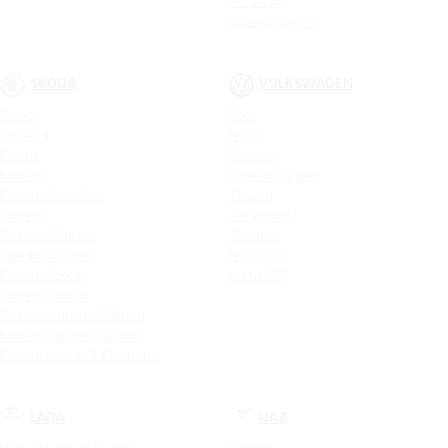
Santa Fe
Новая Elantra
SKODA
VOLKSWAGEN
Rapid
Polo
Octavia
Jetta
Karoq
Passat
Kodiaq
Новый Tiguan
Kodiaq Sportline
Tiguan
Superb
Teramont
Octavia Combi
Touareg
Новая Octavia
Jetta VA3
Kodiaq Scout
Jetta VS5
Superb Combi
Octavia Hockey Edition
Kodiaq Hockey Edition
Kodiaq Laurin & Klement
LADA
UAZ