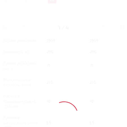
2 RT 200 Л.С. LUXURY
2 RT 200 Л.С. FLAGSHI
1
/
4
Тип двигателя
Бензин
Бензин
Объем двигателя
1969
1969
Мощность, л.с.
200
200
Разгон до 100 км/
7.1
7.1
час, с
Максимальная
210
210
скорость, км/ч
Расход в
городском цикле,
10
10
/100 км
Расход в
загородном цикле,
5.5
5.5