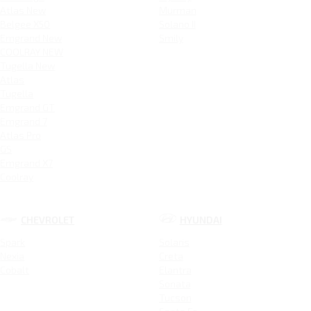
Atlas New
Murman
Belgee X50
Solano II
Emgrand New
Smily
COOLRAY NEW
Tugella New
Atlas
Tugella
Emgrand GT
Emgrand 7
Atlas Pro
GS
Emgrand X7
Coolray
CHEVROLET
HYUNDAI
Spark
Solaris
Nexia
Creta
Cobalt
Elantra
Sonata
Tucson