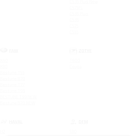
CS35 Plus New
CS75FL
CS35 Plus
CS35
CS75
CS55
FAW
ZOTYE
X40
T600
X80
Coupa
Bestune T55
Bestune B70
Bestune T77
Bestune T99
BESTUNE T99 NEW
Bestune B70 NEW
HAVAL
DFM
H2
580