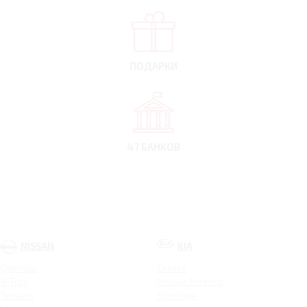
ПОДАРКИ
47 БАНКОВ
NISSAN
KIA
Qashqai
Cerato
X-Trail
Новый Sorento
Terrano
Sportage