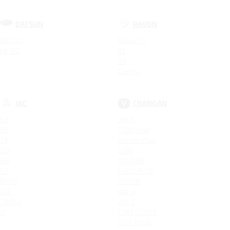
DATSUN
RAVON
ON-DO
Nexia R3
MI-DO
R2
R4
Gentra
JAC
CHANGAN
S3
UNI-K
S5
CS95 New
T6
Hunter Plus
JS4
CS95
JS6
LAMORE
S7
EADO PLUS
IEV7S
ALSVIN
JS3
UNI-V
T8 Pro
UNI-T
J7
CS85 COUPE
CS55 PLUS