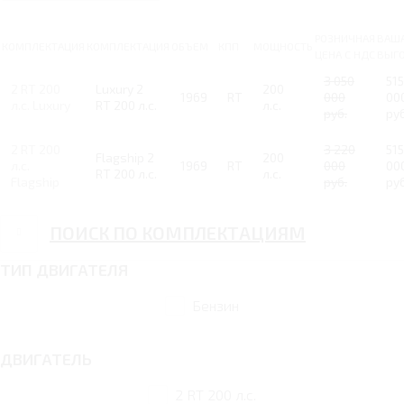
РОЗНИЧНАЯ
ВАШ
КОМПЛЕКТАЦИЯ
КОМПЛЕКТАЦИЯ
ОБЪЕМ
КПП
МОЩНОСТЬ
ЦЕНА С НДС
ВЫГ
3 050
515
2 RT 200
Luxury 2
200
1969
RT
000
00
л.с. Luxury
RT 200 л.с.
л.с.
руб.
руб
2 RT 200
3 220
515
Flagship 2
200
л.с.
1969
RT
000
00
RT 200 л.с.
л.с.
Flagship
руб.
руб
ПОИСК ПО КОМПЛЕКТАЦИЯМ
ТИП ДВИГАТЕЛЯ
Бензин
ДВИГАТЕЛЬ
2 RT 200 л.с.