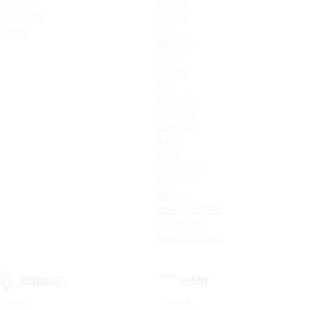
Murano
XCeed
Pathfinder
Seltos
Patrol
K9
Carnival
Soul
Stinger
K5
Picanto
ProCeed
Ceed SW
Ceed
Rio X
Новый Rio
Rio
Optima
Cerato Classic
Rio X-Line
Новый Picanto
RENAULT
CHERY
Logan
Tiggo 4