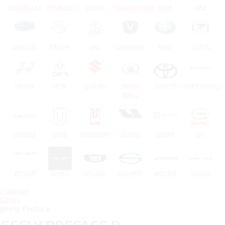
CHEVROLET
HYUNDAI
SKODA
VOLKSWAGEN
LADA
UAZ
DATSUN
RAVON
JAC
CHANGAN
FAW
ZOTYE
HAVAL
DFM
SUZUKI
GREAT
TOYOTA
CHERYEXEED
WALL
OMODA
TANK
МОСКВИЧ
LIXIANG
ZEEKR
GAC
JETOUR
TENET
BELGEE
SOLARIS
JAECOO
VOLGA
Главная
Geely
geely Preface