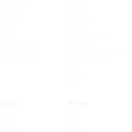
Logan Stepway
Tiggo 7
Sandero
Tiggo 7 PRO
Новый Duster
Tiggo 4 Pro
Duster
Tiggo 7 Pro Max
Kaptur
Tiggo 8 Pro
Arkana
ARRIZO 8
Koleos
Tiggo 8 Pro MAX NEW
Logan Stepway City
Tiggo 4 NEW
Sandero Stepway
Tiggo 4 Pro 18 YEARS EDITION
Sandero Stepway City
Tiggo 7 Pro MAX NEW
Tiggo 7L
Tiggo 9
Tiggo 8
Tiggo 3
Tiggo 5
GEELY
LIFAN
Monjaro
X50
Preface
X60
Cityray
X70
Okavango
MyWay