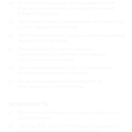
Салон с премиальными материалами: мягкий
пластик, кожа или эко-кожа и декоративные
вставки под металл
Просторный салон с увеличенным пространством
для ног задних пассажиров
Центральная консоль с крупным мультимедийным
экраном 12–14 дюймов
Регулируемые передние сиденья с
электроприводом, памятью положения и
подогревом/вентиляцией
Многофункциональный руль с управлением
мультимедиа и круиз-контролем
Ниши для хранения мелких предметов,
подстаканники и USB-разъёмы
БЕЗОПАСНОCТЬ
Фронтальные, боковые и шторки безопасности
для всех рядов
Системы ABS, EBD, ESP и BAS для улучшенного
контроля торможения и устойчивости