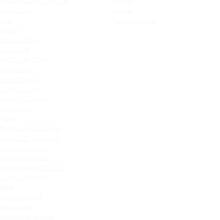
Новый Largus Фургон
Patriot
Xray Cross
Hunter
Xray
Patriot PickUp
Vesta
Vesta Cross
Vesta SW
Vesta SW Cross
Vesta CNG
Vesta Sport
Largus Cross
Iskra SW Cross
Niva Sport
Aura
Niva Legend Bronto
Vesta SW Sportline
Vesta Sportline
Granta Liftback
Новый Largus Cross
Largus Фургон
Niva
Niva Off-road
Niva Travel
Niva Legend 3 дв.