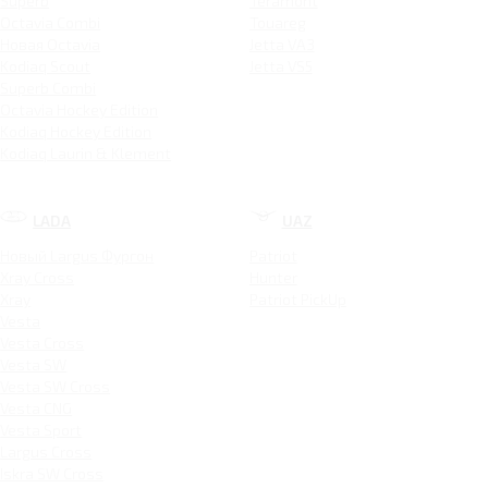
Superb
Teramont
Octavia Combi
Touareg
Новая Octavia
Jetta VA3
Kodiaq Scout
Jetta VS5
Superb Combi
Octavia Hockey Edition
Kodiaq Hockey Edition
Kodiaq Laurin & Klement
LADA
UAZ
Новый Largus Фургон
Patriot
Xray Cross
Hunter
Xray
Patriot PickUp
Vesta
Vesta Cross
Vesta SW
Vesta SW Cross
Vesta CNG
Vesta Sport
Largus Cross
Iskra SW Cross