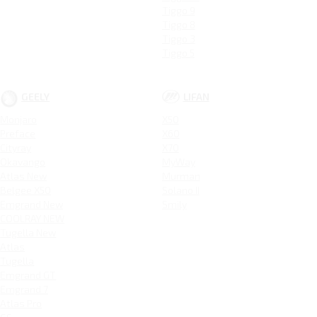
Tiggo 9
Tiggo 8
Tiggo 3
Tiggo 5
GEELY
LIFAN
Monjaro
X50
Preface
X60
Cityray
X70
Okavango
MyWay
Atlas New
Murman
Belgee X50
Solano II
Emgrand New
Smily
COOLRAY NEW
Tugella New
Atlas
Tugella
Emgrand GT
Emgrand 7
Atlas Pro