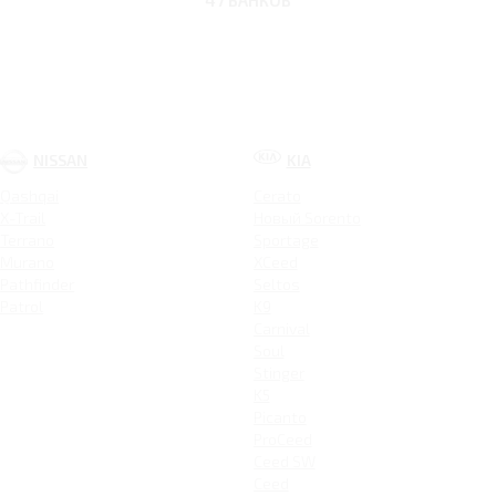
47 БАНКОВ
NISSAN
KIA
Qashqai
Cerato
X-Trail
Новый Sorento
Terrano
Sportage
Murano
XCeed
Pathfinder
Seltos
Patrol
K9
Carnival
Soul
Stinger
K5
Picanto
ProCeed
Ceed SW
Ceed