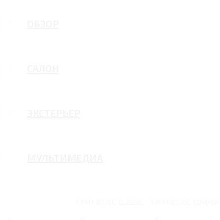
ОБЗОР
САЛОН
ЭКСТЕРЬЕР
МУЛЬТИМЕДИА
1.7 MT 83 Л.С. CLASSIC
1.7 MT 83 Л.С. COMFO