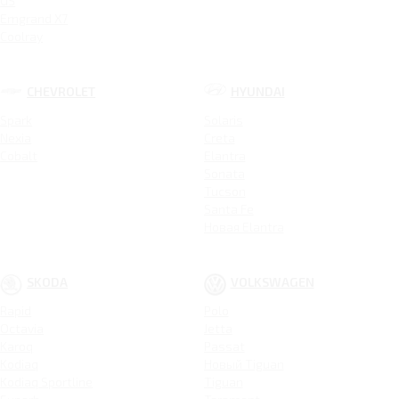
GS
Emgrand X7
Coolray
CHEVROLET
HYUNDAI
Spark
Solaris
Nexia
Creta
Cobalt
Elantra
Sonata
Tucson
Santa Fe
Новая Elantra
SKODA
VOLKSWAGEN
Rapid
Polo
Octavia
Jetta
Karoq
Passat
Kodiaq
Новый Tiguan
Kodiaq Sportline
Tiguan