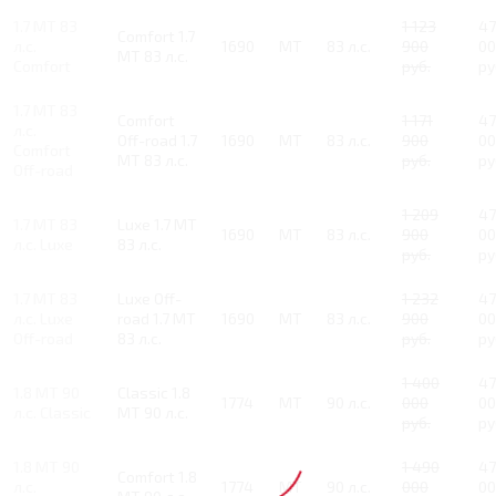
1.7 MT 83
1 123
47
Comfort 1.7
л.с.
1690
MT
83 л.с.
900
00
MT 83 л.с.
Comfort
руб.
ру
1.7 MT 83
Comfort
1 171
47
л.с.
Off-road 1.7
1690
MT
83 л.с.
900
00
Comfort
MT 83 л.с.
руб.
ру
Off-road
1 209
47
1.7 MT 83
Luxe 1.7 MT
1690
MT
83 л.с.
900
00
л.с. Luxe
83 л.с.
руб.
ру
1.7 MT 83
Luxe Off-
1 232
47
л.с. Luxe
road 1.7 MT
1690
MT
83 л.с.
900
00
Off-road
83 л.с.
руб.
ру
1 400
47
1.8 MT 90
Classic 1.8
1774
MT
90 л.с.
000
00
л.с. Classic
MT 90 л.с.
руб.
ру
1.8 MT 90
1 490
47
Comfort 1.8
л.с.
1774
MT
90 л.с.
000
00