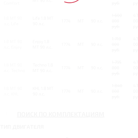
MT 90 л.с.
Comfort
руб.
ру
1 600
47
1.8 MT 90
Life 1.8 MT
1774
MT
90 л.с.
000
00
л.с. Life
90 л.с.
руб.
ру
1 710
47
1.8 MT 90
Enjoy 1.8
1774
MT
90 л.с.
000
00
л.с. Enjoy
MT 90 л.с.
руб.
ру
1 795
47
1.8 MT 90
Techno 1.8
1774
MT
90 л.с.
000
00
л.с. Techno
MT 90 л.с.
руб.
ру
1 840
47
1.8 MT 90
KHL 1.8 MT
1774
MT
90 л.с.
000
00
л.с. KHL
90 л.с.
руб.
ру
ПОИСК ПО КОМПЛЕКТАЦИЯМ
ТИП ДВИГАТЕЛЯ