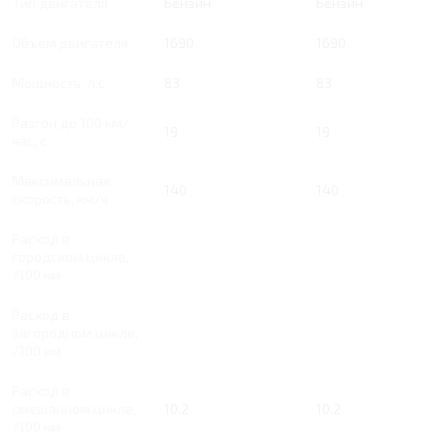
Тип двигателя
Бензин
Бензин
Объем двигателя
1690
1690
Мощность, л.с.
83
83
Разгон до 100 км/
19
19
час, с
Максимальная
140
140
скорость, км/ч
Расход в
городском цикле,
/100 км
Расход в
загородном цикле,
/100 км
Расход в
смешанном цикле,
10.2
10.2
/100 км