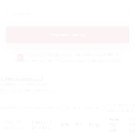
Я
согласен на обработку
персональных данных и
ознакомлен с условиями
Политики конфиденциальности
Таблица комплектаций
Сравнение комплектаций
Технические характеристики
РОЗНИЧНАЯ
ВАШ
КОМПЛЕКТАЦИЯ
КОМПЛЕКТАЦИЯ
ОБЪЕМ
КПП
МОЩНОСТЬ
ЦЕНА С НДС
ВЫГ
1 066
47
1.7 MT 83
Classic 1.7
1690
MT
83 л.с.
900
00
л.с. Classic
MT 83 л.с.
руб.
ру