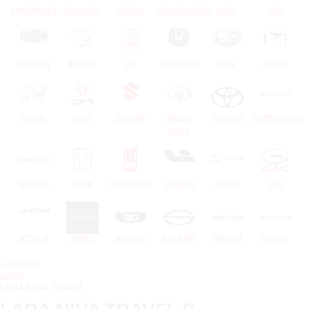
CHEVROLET
HYUNDAI
SKODA
VOLKSWAGEN
LADA
UAZ
DATSUN
RAVON
JAC
CHANGAN
FAW
ZOTYE
HAVAL
DFM
SUZUKI
GREAT
TOYOTA
CHERYEXEED
WALL
OMODA
TANK
МОСКВИЧ
LIXIANG
ZEEKR
GAC
JETOUR
TENET
BELGEE
SOLARIS
JAECOO
VOLGA
Главная
Lada
Lada Niva Travel