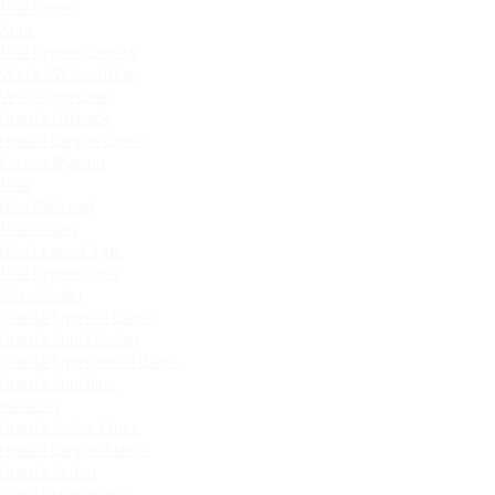
Niva Sport
Aura
Niva Legend Bronto
Vesta SW Sportline
Vesta Sportline
Granta Liftback
Новый Largus Cross
Largus Фургон
Niva
Niva Off-road
Niva Travel
Niva Legend 3 дв.
Niva Legend 5 дв.
Iskra Sedan
Granta Sport Liftback
Granta Sport Sedan
Granta Sportline Liftback
Granta Sportline
Iskra SW
Granta Active Cross
Новый Largus 7 мест
Granta Sedan
Granta Hatchback