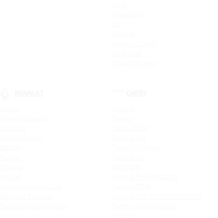
Rio X
Новый Rio
Rio
Optima
Cerato Classic
Rio X-Line
Новый Picanto
RENAULT
CHERY
Logan
Tiggo 4
Logan Stepway
Tiggo 7
Sandero
Tiggo 7 PRO
Новый Duster
Tiggo 4 Pro
Duster
Tiggo 7 Pro Max
Kaptur
Tiggo 8 Pro
Arkana
ARRIZO 8
Koleos
Tiggo 8 Pro MAX NEW
Logan Stepway City
Tiggo 4 NEW
Sandero Stepway
Tiggo 4 Pro 18 YEARS EDITION
Sandero Stepway City
Tiggo 7 Pro MAX NEW
Tiggo 7L