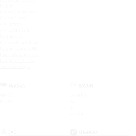
Largus
Granta Универсал
Granta Cross
4x4 Bronto
4x4 Urban 3 дв.
Largus CNG
Granta Drive Active
Largus Фургон CNG
Новый Largus 5 мест
Largus Cross CNG
4x4 Urban 5 дв.
DATSUN
RAVON
ON-DO
Nexia R3
MI-DO
R2
R4
Gentra
JAC
CHANGAN